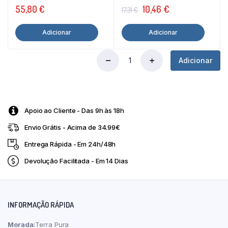
O
O
55,80
€
10,46
€
17,31
€
preço
preço
Adicionar
Adicionar
original
atual
era:
é:
Adicionar
17,31 €.
10,46 €.
Óleo
Essencial
De
Manjericão
Bio
Apoio ao Cliente - Das 9h às 18h
15
Ml.
Envio Grátis - Acima de 34.99€
Marnys
quantity
Entrega Rápida - Em 24h/48h
Devolução Facilitada - Em 14 Dias
INFORMAÇÃO RÁPIDA
Morada:
Terra Pura