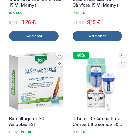
15 Ml Marnys
Cânfora 15 Ml Marnys
IN STOCK
IN STOCK
O
O
O
O
8,26
€
9,19
€
11,24
€
13,06
€
preço
preço
preço
preço
Adicionar
Adicionar
original
atual
original
atual
era:
é:
era:
é:
11,24 €.
8,26 €.
13,06 €.
9,19 €.
40%
Biocollagenix 30
Difusor De Aroma Para
Ampolas ESI
Carros Ultrasónico 50 Ml
Marnys
0.1 kg
IN STOCK
IN STOCK