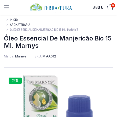
0
0,00
€
INÍCIO
AROMATERAPIA
ÓLEO ESSENCIAL DE MANJERICÃO BIO 15 ML. MARNYS
Óleo Essencial De Manjericão Bio 15
Ml. Marnys
Marca
Marnys
SKU:
M AA012
24%