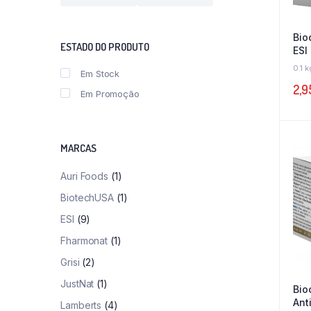
mínimo
máximo
Bio
ESTADO DO PRODUTO
ESI
0.1 k
Em Stock
2,
Em Promoção
MARCAS
Auri Foods
(1)
BiotechUSA
(1)
ESI
(9)
Fharmonat
(1)
Grisi
(2)
JustNat
(1)
Bio
Ant
Lamberts
(4)