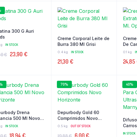
original
atual
%
era:
é:
20,24 €.
18,22 €.
atina 300 G Auri
ds
Creme Corporal Leite de
Creme 
Burra 380 Ml Grisi
De Car
kg
IN STOCK
Opibel
0.4 kg
IN STOCK
0.1 kg
I
O
O
23,90
€
50
€
21,30
€
24,85
preço
preço
original
atual
era:
é:
3%
70%
40%
27,50 €.
23,90 €.
urbody Drena
Depurbody Gold 60
ancia 500 Ml Novo
Comprimidos Novo
Difuso
izonte
Horizonte
Carros
kg
IN STOCK
0.5 kg
OUT OF STOCK
Marny
IN STOCK
O
O
O
O
18,94
€
6,00
€
50
€
19,88
€