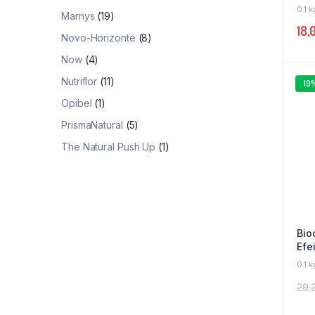
0.1 k
Marnys
(19)
18,
Novo-Horizonte
(8)
Now
(4)
Nutriflor
(11)
10
Opibel
(1)
PrismaNatural
(5)
The Natural Push Up
(1)
Bio
Efe
Ml 
0.1 k
20,