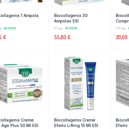
collagenix 1 Ampola
Biocollagenix 30
Biocol
Ampolas ESI
Compri
g
IN STOCK
0.1 kg
IN STOCK
0.5 kg
95
€
55,80
€
20,09
collagenix Creme
Biocollagenix Creme
Biocol
i Age Plus 50 Ml ESI
Efeito Lifting 15 Ml ESI
Efeito