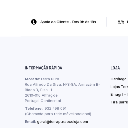
Apoio ao Cliente - Das 9h às 18h
INFORMAÇÃO RÁPIDA
LOJA
Morada:
Terra Pura
Catálogo
Rua Alfredo Da Silva, Nº8-8A, Armazém B-
Lojas Ter
Bloco B, Piso -1
Emagril –
2610-016 Alfragide
Portugal Continental
Tira Barr
Telefone :
932 498 091
(Chamada para rede móvel nacional)
Email:
geral@terrapuraecoloja.com