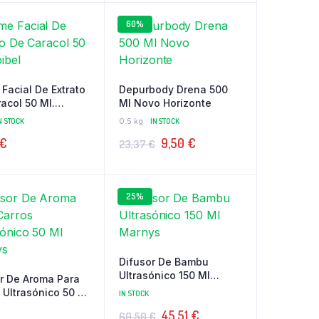
60%
Facial De Extrato
Depurbody Drena 500
acol 50 Ml.
Ml Novo Horizonte
N STOCK
0.5 kg
IN STOCK
O
O
€
9,50
€
23,37
€
preço
preço
original
atual
25%
era:
é:
23,37 €.
9,50 €.
Difusor De Bambu
Ultrasónico 150 Ml
r De Aroma Para
Marnys
 Ultrasónico 50 Ml
IN STOCK
s
O
O
45,51
€
60,50
€