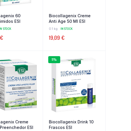
lagenix 60
Biocollagenix Creme
midos ESI
Anti Age 50 Ml ESI
IN STOCK
0.1 kg
IN STOCK
€
19,09
€
11%
lagenix Creme
Biocollagenix Drink 10
 Preenchedor ESI
Frascos ESI