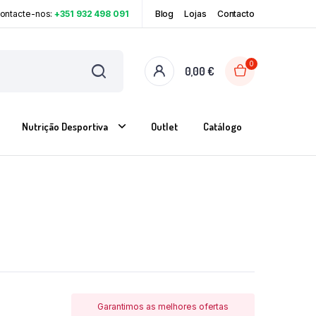
Contacte-nos:
+351 932 498 091
Blog
Lojas
Contacto
0
0,00
€
Nutrição Desportiva
Outlet
Catálogo
Garantimos as melhores ofertas