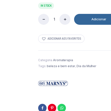
preço
preço
original
atual
IN STOCK
era:
é:
12,06 €.
8,59 €.
Adicionar
Óleo
Essencial
De
Árvore
ADICIONAR AOS FAVORITOS
Do
Chá
15
Ml
Marnys
Categoria
Aromaterapia
quantity
Tags:
beleza e bem estar
,
Dia da Mulher