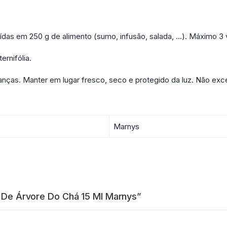
das em 250 g de alimento (sumo, infusão, salada, …). Máximo 3 
ernifólia.
anças. Manter em lugar fresco, seco e protegido da luz. Não ex
Marnys
al De Árvore Do Chá 15 Ml Marnys”