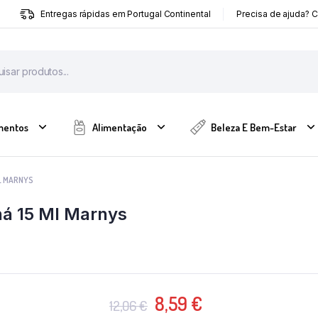
Entregas rápidas em Portugal Continental
Precisa de ajuda? 
mentos
Alimentação
Beleza E Bem-Estar
ML MARNYS
há 15 Ml Marnys
O
O
8,59
€
12,06
€