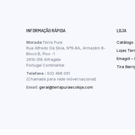
INFORMAÇÃO RÁPIDA
LOJA
Morada:
Terra Pura
Catálogo
Rua Alfredo Da Silva, Nº8-8A, Armazém B-
Lojas Ter
Bloco B, Piso -1
Emagril –
2610-016 Alfragide
Portugal Continental
Tira Barr
Telefone :
932 498 091
(Chamada para rede móvel nacional)
Email:
geral@terrapuraecoloja.com