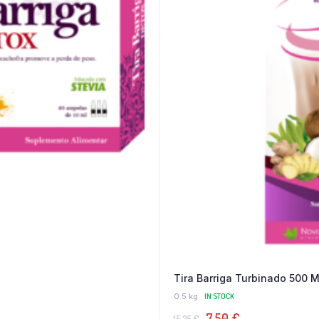
Tira Barriga Turbinado 500 
0.5 kg
IN STOCK
O
O
7,50
€