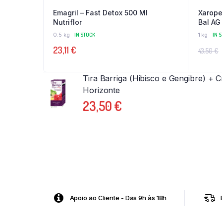
Emagril – Fast Detox 500 Ml
Xarope
Nutriflor
Bal AG
0.5 kg
IN STOCK
1 kg
IN 
23,11
€
43,50
€
Tira Barriga (Hibisco e Gengibre) +
Horizonte
23,50
€
Apoio ao Cliente - Das 9h às 18h