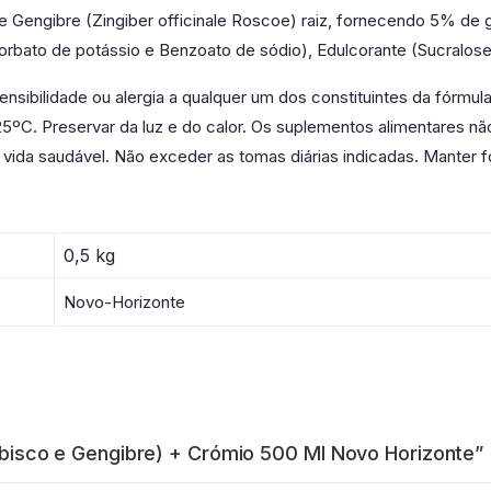
Gengibre (Zingiber officinale Roscoe) raiz, fornecendo 5% de gin
bato de potássio e Benzoato de sódio), Edulcorante (Sucralose) 
ensibilidade ou alergia a qualquer um dos constituintes da fórmul
 25ºC. Preservar da luz e do calor. Os suplementos alimentares n
ida saudável. Não exceder as tomas diárias indicadas. Manter fo
0,5 kg
Novo-Horizonte
(Hibisco e Gengibre) + Crómio 500 Ml Novo Horizonte”