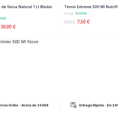
 de Seiva Natural 1 Lt Madal
Termo Extreme 500 Ml Nutrifl
0.5 kg
IN STOCK
STOCK
O
O
7,50
€
27,56
€
O
O
36,00
€
preço
preço
preço
preço
original
atual
original
atual
 Crómio 500 Ml Novo
era:
é:
era:
é:
27,56 €.
7,50 €.
43,50 €.
36,00 €.
Envio Grátis - Acima de 34.99€
Entrega Rápida - Em 24