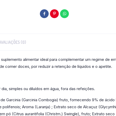
AVALIAÇÕES (0)
m suplemento alimentar ideal para complementar um regime de ema
e comer doces, por reduzir a retenção de líquidos e o apetite.
dia, simples ou diluídos em água, fora das refeições.
o de Garcinia (Garcinia Combogia) fruto, fornecendo 9% de ácido h
e polifenois; Aroma (Laranja) ; Extrato seco de Alcaçuz (Glycyrrih
 pó (Citrus aurantifolia (Christm.) Swingle), fruto; Extrato seco 