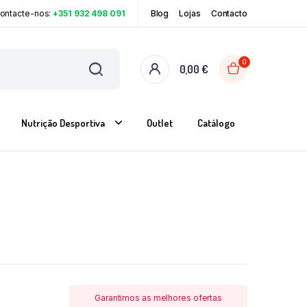
Contacte-nos:
+351 932 498 091
Blog
Lojas
Contacto
0
0,00
€
Nutrição Desportiva
Outlet
Catálogo
Garantimos as melhores ofertas