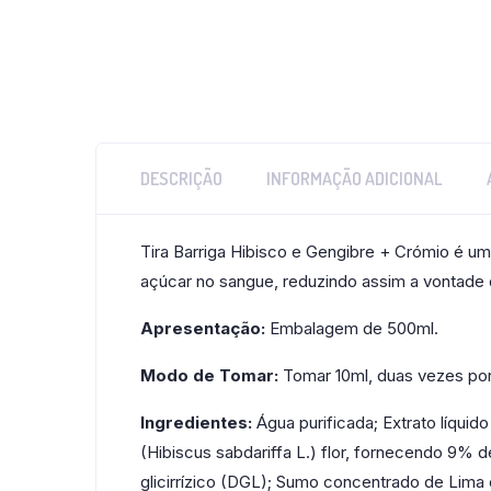
DESCRIÇÃO
INFORMAÇÃO ADICIONAL
Tira Barriga Hibisco e Gengibre + Crómio é u
açúcar no sangue, reduzindo assim a vontade d
Apresentação:
Embalagem de 500ml.
Modo de Tomar:
Tomar 10ml, duas vezes por 
Ingredientes:
Água purificada; Extrato líquid
(Hibiscus sabdariffa L.) flor, fornecendo 9% d
glicirrízico (DGL); Sumo concentrado de Lima em