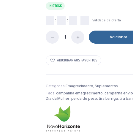
IN STOCK
:
:
:
Validade da oferta
Adicionar
Tira
Barriga
(Hibisco
e
ADICIONAR AOS FAVORITOS
Gengibre)
+
Crómio
500
Ml
Categorias
Emagrecimento
,
Suplementos
Novo
Tags:
campanha emagrecimento
,
campanha envio
Horizonte
Dia da Mulher
,
perda de peso
,
tira barriga
,
tira bar
quantity