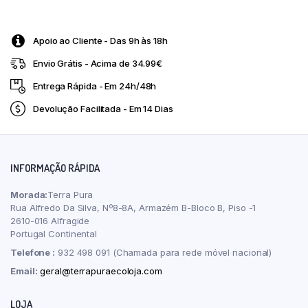
60
Comprimidos
Gold
Apoio ao Cliente - Das 9h às 18h
Nutrition
quantity
Envio Grátis - Acima de 34.99€
Entrega Rápida - Em 24h/48h
Devolução Facilitada - Em 14 Dias
INFORMAÇÃO RÁPIDA
Morada:
Terra Pura
Rua Alfredo Da Silva, Nº8-8A, Armazém B-Bloco B, Piso -1
2610-016 Alfragide
Portugal Continental
Telefone :
932 498 091 (Chamada para rede móvel nacional)
Email:
geral@terrapuraecoloja.com
LOJA