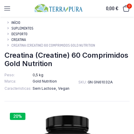
0
0,00
€
INÍCIO
SUPLEMENTOS
DESPORTO
CREATINA
CREATINA (CREATINE) 60 COMPRIMIDOS GOLD NUTRITION
Creatina (Creatine) 60 Comprimidos
Gold Nutrition
Peso
0,5 kg
Marca
Gold Nutrition
SKU:
GN GN61032A
Caracteristicas
Sem Lactose, Vegan
20%