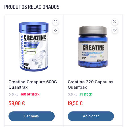
PRODUTOS RELACIONADOS
Creatina Creapure 600G
Creatina 220 Cápsulas
Quamtrax
Quamtrax
0.6 kg
OUT OF STOCK
0.5 kg
IN STOCK
59,00
€
19,50
€
Ler mais
Adicionar