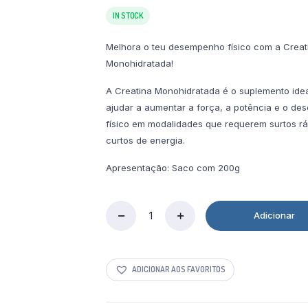
preço
preço
original
atual
IN STOCK
era:
é:
22,00 €.
11,00 €.
Melhora o teu desempenho físico com a Creat
Monohidratada!
A Creatina Monohidratada é o suplemento idea
ajudar a aumentar a força, a potência e o d
físico em modalidades que requerem surtos rá
curtos de energia.
Apresentação: Saco com 200g
Adicionar
Creatina
Monohidratada
200g
Gold
ADICIONAR AOS FAVORITOS
Nutrition
quantity