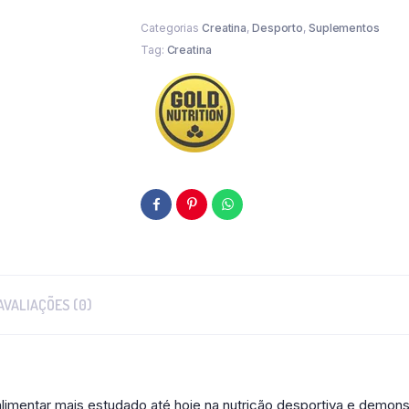
Categorias
Creatina
,
Desporto
,
Suplementos
Tag:
Creatina
AVALIAÇÕES (0)
imentar mais estudado até hoje na nutrição desportiva e demonst