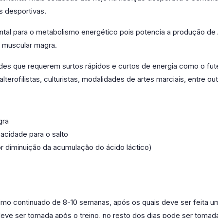
 desportivas.
l para o metabolismo energético pois potencia a produção de A
 muscular magra.
des que requerem surtos rápidos e curtos de energia como o fute
alterofilistas, culturistas, modalidades de artes marciais, entre out
gra
pacidade para o salto
r diminuição da acumulação do ácido láctico)
ximo continuado de 8-10 semanas, após os quais deve ser feita
deve ser tomada após o treino, no resto dos dias pode ser tomada