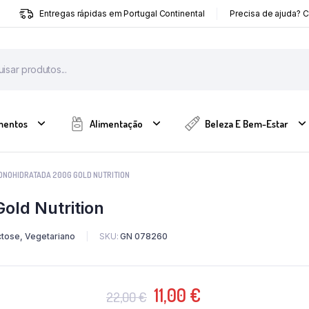
Entregas rápidas em Portugal Continental
Precisa de ajuda? 
mentos
Alimentação
Beleza E Bem-Estar
ONOHIDRATADA 200G GOLD NUTRITION
old Nutrition
tose, Vegetariano
SKU:
GN 078260
O
O
11,00
€
22,00
€