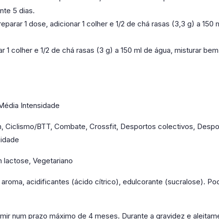
nte 5 dias.
eparar 1 dose, adicionar 1 colher e 1/2 de chá rasas (3,3 g) a 15
ar 1 colher e 1/2 de chá rasas (3 g) a 150 ml de água, misturar be
 Média Intensidade
, Ciclismo/BTT, Combate, Crossfit, Desportos colectivos, Desport
cidade
 lactose, Vegetariano
roma, acidificantes (ácido cítrico), edulcorante (sucralose). Pode
mir num prazo máximo de 4 meses. Durante a gravidez e aleitame