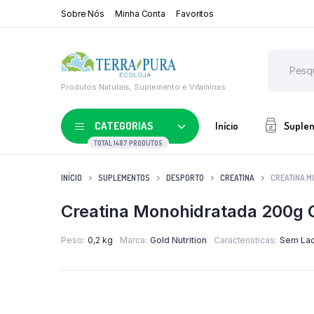
Sobre Nós
Minha Conta
Favoritos
Produtos Naturais, Suplemento e Vitaminas
CATEGORIAS
Início
Suple
TOTAL 1487 PRODUTOS
INÍCIO
SUPLEMENTOS
DESPORTO
CREATINA
CREATINA M
Creatina Monohidratada 200g G
Peso
0,2 kg
Marca
Gold Nutrition
Caracteristicas
Sem Lac