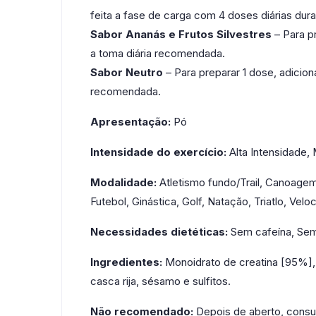
feita a fase de carga com 4 doses diárias dura
Sabor Ananás e Frutos Silvestres
– Para pr
a toma diária recomendada.
Sabor Neutro
– Para preparar 1 dose, adicion
recomendada.
Apresentação:
Pó
Intensidade do exercício:
Alta Intensidade,
Modalidade:
Atletismo fundo/Trail, Canoagem
Futebol, Ginástica, Golf, Natação, Triatlo, Velo
Necessidades dietéticas:
Sem cafeína, Sem
Ingredientes:
Monoidrato de creatina [95%], a
casca rija, sésamo e sulfitos.
Não recomendado:
Depois de aberto, consu