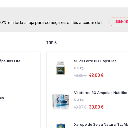
JUNHO1
 em toda a loja para começares o mês a cuidar de ti.
TOP 5
psulas Life
SSP3 Forte 60 Cápsulas
0.5 kg
42,00
€
46,90
€
Vitoforce 30 Ampolas Nutriflor
mio
0.3 kg
30,00
€
49,87
€
Xarope de Seiva Natural 1 Lt M