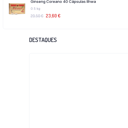
Ginseng Coreano 40 Cápsulas Ilhwa
0.5 kg
23,60
€
29,50
€
DESTAQUES