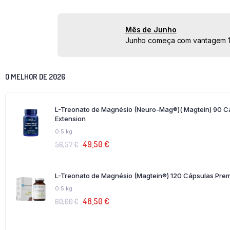
Mês de Junho
Junho começa com vantagem 10%
O MELHOR DE 2026
L-Treonato de Magnésio (Neuro-Mag®)( Magtein) 90 Cá
Extension
0.5 kg
49,50
€
56,57
€
L-Treonato de Magnésio (Magtein®) 120 Cápsulas Pre
0.5 kg
48,50
€
60,00
€