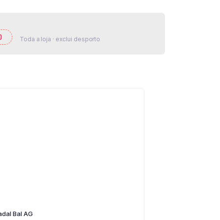
0
Toda a loja · exclui desporto
adal Bal AG