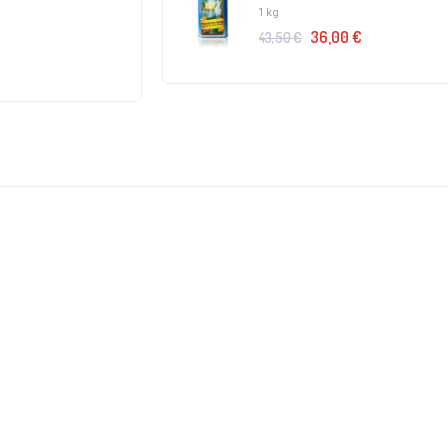
1 kg
36,00
€
43,50
€