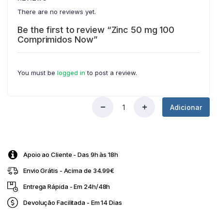
There are no reviews yet.
Be the first to review “Zinc 50 mg 100
Comprimidos Now”
You must be
logged in
to post a review.
Adicionar
Zinc
50
mg
100
Comprimidos
Apoio ao Cliente - Das 9h às 18h
Now
quantity
Envio Grátis - Acima de 34.99€
Entrega Rápida - Em 24h/48h
Devolução Facilitada - Em 14 Dias