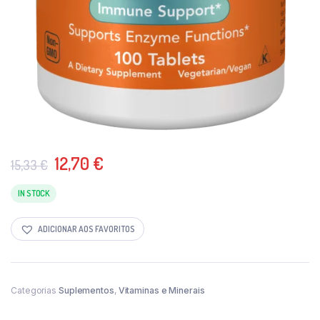
O
O
12,70
€
15,33
€
preço
preço
original
atual
IN STOCK
era:
é:
15,33 €.
12,70 €.
ADICIONAR AOS FAVORITOS
Categorias
Suplementos
,
Vitaminas e Minerais