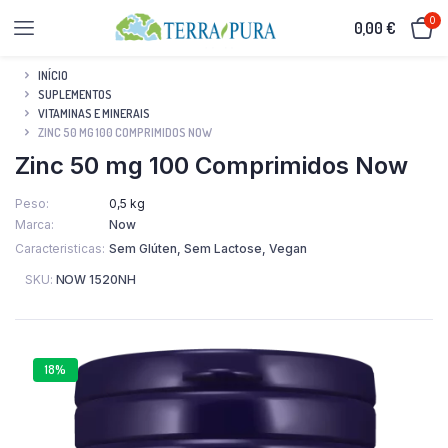
0
0,00
€
INÍCIO
SUPLEMENTOS
VITAMINAS E MINERAIS
ZINC 50 MG 100 COMPRIMIDOS NOW
Zinc 50 mg 100 Comprimidos Now
Peso
0,5 kg
Marca
Now
Caracteristicas
Sem Glúten, Sem Lactose, Vegan
SKU:
NOW 1520NH
18%