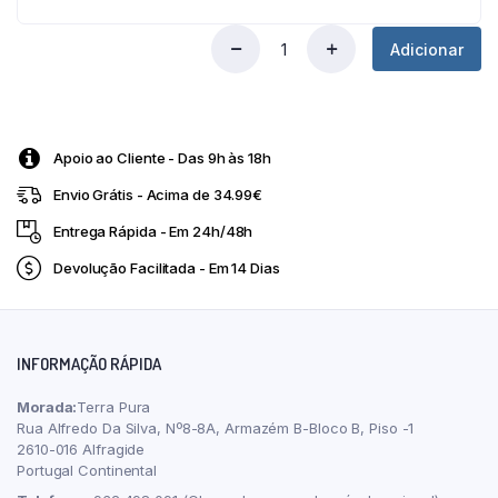
Adicionar
Zinc
25
mg
Vitahelp
120
Apoio ao Cliente - Das 9h às 18h
Cápsulas
Marnys
Envio Grátis - Acima de 34.99€
quantity
Entrega Rápida - Em 24h/48h
Devolução Facilitada - Em 14 Dias
INFORMAÇÃO RÁPIDA
Morada:
Terra Pura
Rua Alfredo Da Silva, Nº8-8A, Armazém B-Bloco B, Piso -1
2610-016 Alfragide
Portugal Continental