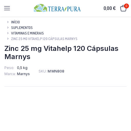
0
0,00
€
INÍCIO
SUPLEMENTOS
VITAMINAS E MINERAIS
ZINC 25 MG VITAHELP 120 CÁPSULAS MARNYS
Zinc 25 mg Vitahelp 120 Cápsulas
Marnys
Peso
0,5 kg
SKU:
M MN808
Marca
Marnys