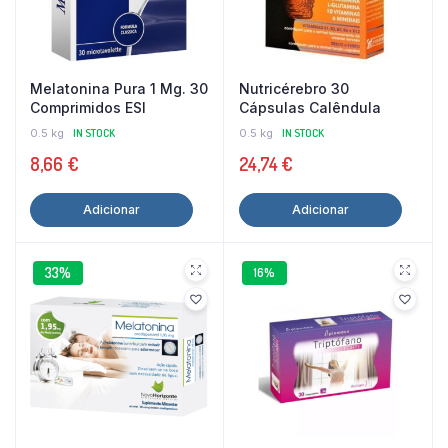
Melatonina Pura 1 Mg. 30
Nutricérebro 30
Comprimidos ESI
Cápsulas Calêndula
0.5 kg
IN STOCK
0.5 kg
IN STOCK
8,66
€
24,74
€
Adicionar
Adicionar
33%
16%