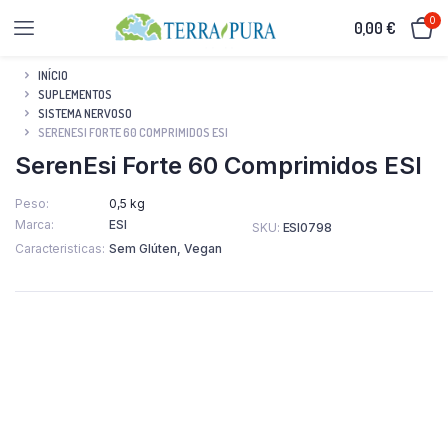
0
0,00
€
INÍCIO
SUPLEMENTOS
SISTEMA NERVOSO
SERENESI FORTE 60 COMPRIMIDOS ESI
SerenEsi Forte 60 Comprimidos ESI
Peso
0,5 kg
Marca
ESI
SKU:
ESI0798
Caracteristicas
Sem Glúten, Vegan