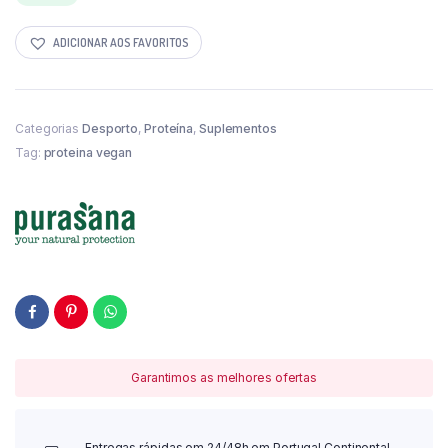
era:
é:
27,25 €.
21,80 €.
ADICIONAR AOS FAVORITOS
Categorias
Desporto
,
Proteína
,
Suplementos
Tag:
proteina vegan
Garantimos as melhores ofertas
Entregas rápidas em 24/48h em Portugal Continental