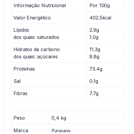
Informação Nutricional
Por 100g
Valor Energético
402.5kcal
Lípidos
2.9g
dos quais: saturados
1.0g
Hidratos de carbono
11.3g
dos quais: açúcares
8.8g
Proteínas
73.4g
Sal
0.1g
Fibras
7.7g
Peso
0,4 kg
Marca
Purasana