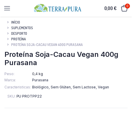
0
0,00
€
INÍCIO
SUPLEMENTOS
DESPORTO
PROTEÍNA
PROTEÍNA SOJA-CACAU VEGAN 400G PURASANA
Proteína Soja-Cacau Vegan 400g
Purasana
Peso
0,4 kg
Marca
Purasana
Caracteristicas
Biológico, Sem Glúten, Sem Lactose, Vegan
SKU:
PU PROTPP22