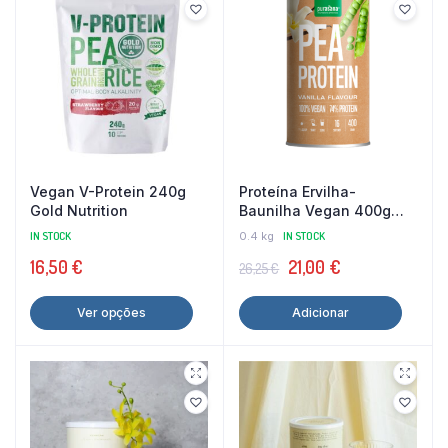
Vegan V-Protein 240g
Proteína Ervilha-
Gold Nutrition
Baunilha Vegan 400g
Purasana
IN STOCK
0.4 kg
IN STOCK
O
O
16,50
€
21,00
€
26,25
€
preço
preço
This
Ver opções
Adicionar
original
atual
product
era:
é:
has
26,25 €.
21,00 €.
multiple
variants.
The