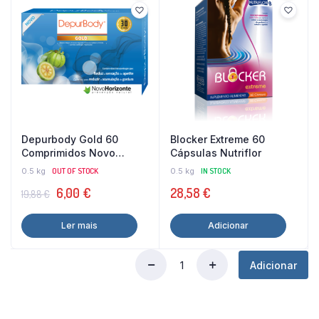
Depurbody Gold 60
Blocker Extreme 60
Comprimidos Novo
Cápsulas Nutriflor
Horizonte
0.5 kg
OUT OF STOCK
0.5 kg
IN STOCK
O
O
6,00
€
28,58
€
19,88
€
preço
preço
Ler mais
Adicionar
original
atual
era:
é:
Adicionar
19,88 €.
6,00 €.
Pack
Emagrecimento
Beringela
Detox