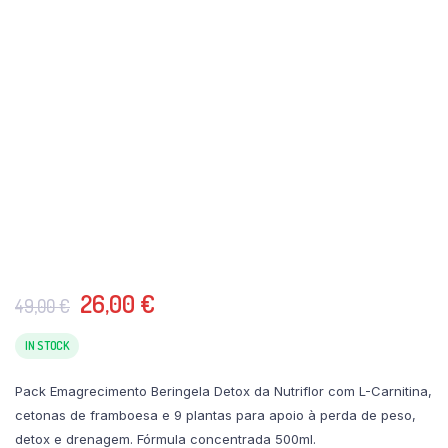
O
O
26,00
€
49,00
€
preço
preço
original
atual
IN STOCK
era:
é:
Pack Emagrecimento Beringela Detox da Nutriflor com L-Carnitina,
49,00 €.
26,00 €.
cetonas de framboesa e 9 plantas para apoio à perda de peso,
detox e drenagem. Fórmula concentrada 500ml.