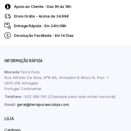
–
Apoio ao Cliente - Das 9h às 18h
Suplemento
500ml
Envio Grátis - Acima de 34.99€
Nutriflor
quantity
Entrega Rápida - Em 24h/48h
Devolução Facilitada - Em 14 Dias
INFORMAÇÃO RÁPIDA
Morada:
Terra Pura
Rua Alfredo Da Silva, Nº8-8A, Armazém B-Bloco B, Piso -1
2610-016 Alfragide
Portugal Continental
Telefone :
932 498 091 (Chamada para rede móvel nacional)
Email:
geral@terrapuraecoloja.com
LOJA
Catálogo