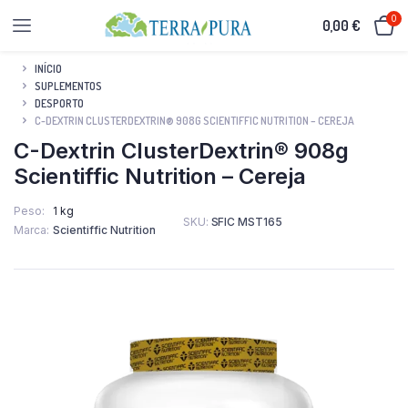
0
0,00
€
INÍCIO
SUPLEMENTOS
DESPORTO
C-DEXTRIN CLUSTERDEXTRIN® 908G SCIENTIFFIC NUTRITION – CEREJA
C-Dextrin ClusterDextrin® 908g
Scientiffic Nutrition – Cereja
Peso
1 kg
SKU:
SFIC MST165
Marca
Scientiffic Nutrition