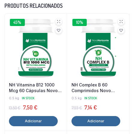
PRODUTOS RELACIONADOS
45%
10%
NH Vitamina B12 1000
NH Complex B 60
Mcg 60 Cápsulas Novo
Comprimidos Novo
Horizonte
Horizonte
0.5 kg
IN STOCK
0.5 kg
IN STOCK
O
O
O
O
7,50
€
7,14
€
13,50
€
7,93
€
preço
preço
preço
preço
Adicionar
Adicionar
original
atual
original
atual
era:
é:
era:
é: