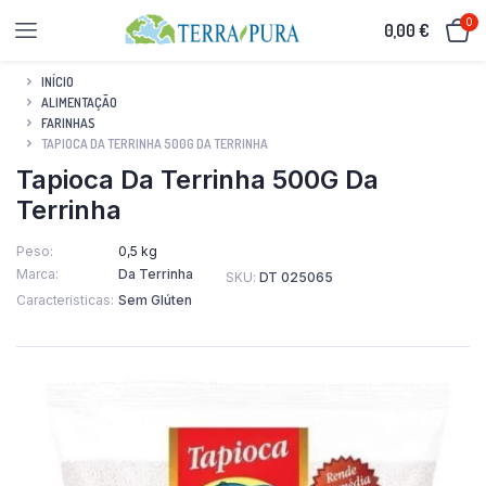
0
0,00
€
INÍCIO
ALIMENTAÇÃO
FARINHAS
TAPIOCA DA TERRINHA 500G DA TERRINHA
Tapioca Da Terrinha 500G Da
Terrinha
Peso
0,5 kg
Marca
Da Terrinha
SKU:
DT 025065
Caracteristicas
Sem Glúten