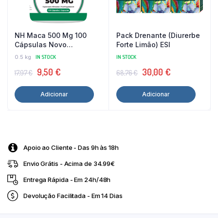
NH Maca 500 Mg 100
Pack Drenante (Diurerbe
Cápsulas Novo
Forte Limão) ESI
Horizonte
0.5 kg
IN STOCK
IN STOCK
O
O
O
O
9,50
€
30,00
€
17,97
€
68,76
€
preço
preço
preço
preço
Adicionar
Adicionar
original
atual
original
atual
era:
é:
era:
é:
17,97 €.
9,50 €.
68,76 €.
30,00 €.
Apoio ao Cliente - Das 9h às 18h
Envio Grátis - Acima de 34.99€
Entrega Rápida - Em 24h/48h
Devolução Facilitada - Em 14 Dias