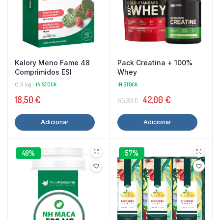
Kalory Meno Fame 48
Pack Creatina + 100%
Comprimidos ESI
Whey
0.5 kg
IN STOCK
IN STOCK
O
O
18,50
€
42,00
€
65,30
€
preço
preço
Adicionar
Adicionar
original
atual
era:
é:
65,30 €.
42,00 €.
48%
57%