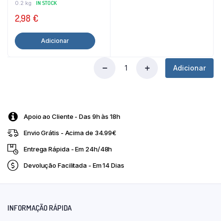
0.2 kg
IN STOCK
2,98
€
Adicionar
Adicionar
Sementes
de
Chia
250G
Int-
Apoio ao Cliente - Das 9h às 18h
Salim
quantity
Envio Grátis - Acima de 34.99€
Entrega Rápida - Em 24h/48h
Devolução Facilitada - Em 14 Dias
INFORMAÇÃO RÁPIDA