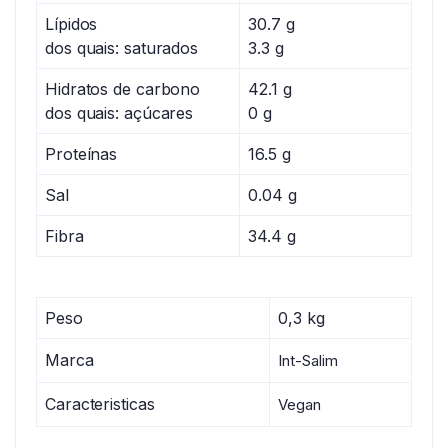
Lípidos
30.7 g
dos quais: saturados
3.3 g
Hidratos de carbono
42.1 g
dos quais: açúcares
0 g
Proteínas
16.5 g
Sal
0.04 g
Fibra
34.4 g
Peso
0,3 kg
Marca
Int-Salim
Caracteristicas
Vegan