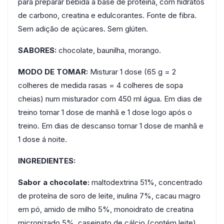
para preparar bebida á base de proteína, com hidratos
de carbono, creatina e edulcorantes. Fonte de fibra.
Sem adição de açúcares. Sem glúten.
SABORES:
chocolate, baunilha, morango.
MODO DE TOMAR:
Misturar 1 dose (65 g = 2
colheres de medida rasas = 4 colheres de sopa
cheias) num misturador com 450 ml água. Em dias de
treino tomar 1 dose de manhã e 1 dose logo após o
treino. Em dias de descanso tomar 1 dose de manhã e
1 dose á noite.
INGREDIENTES:
Sabor a chocolate:
maltodextrina 51%, concentrado
de proteína de soro de leite, inulina 7%, cacau magro
em pó, amido de milho 5%, monoidrato de creatina
micronizado 5%, caseinato de cálcio (contém leite),