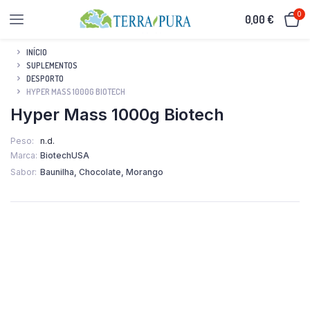
0
0,00
€
INÍCIO
SUPLEMENTOS
DESPORTO
HYPER MASS 1000G BIOTECH
Hyper Mass 1000g Biotech
Peso
n.d.
Marca
BiotechUSA
Sabor
Baunilha, Chocolate, Morango