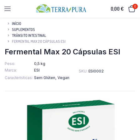
0
0,00
€
INÍCIO
SUPLEMENTOS
TRÂNSITO INTESTINAL
FERMENTAL MAX 20 CÁPSULAS ESI
Fermental Max 20 Cápsulas ESI
Peso
0,5 kg
Marca
ESI
SKU:
ESI0002
Caracteristicas
Sem Glúten, Vegan