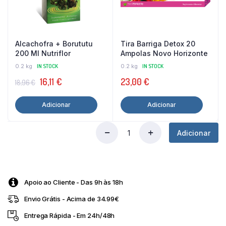
Alcachofra + Borututu
Tira Barriga Detox 20
200 Ml Nutriflor
Ampolas Novo Horizonte
0.2 kg
IN STOCK
0.2 kg
IN STOCK
O
O
16,11
€
23,00
€
18,96
€
preço
preço
Adicionar
Adicionar
original
atual
era:
é:
Adicionar
18,96 €.
16,11 €.
Fermental
Max
20
Cápsulas
ESI
Apoio ao Cliente - Das 9h às 18h
quantity
Envio Grátis - Acima de 34.99€
Entrega Rápida - Em 24h/48h