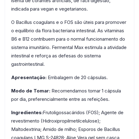
isenta de corantes artificiais, de fácil digestão,
indicada para vegan e vegetarianos.
O Bacillus coagulans e o FOS são úteis para promover
o equilíbrio da flora bacteriana intestinal.
As vitaminas
B6 e B12 contribuem para o normal funcionamento do
sistema imunitário. Fermental Max estimula a atividade
intestinal e reforça as defesas do sistema
gastrointestinal.
Apresentação:
Embalagem de 20 cápsulas.
Modo de Tomar:
Recomendamos tomar 1 cápsula
por dia, preferencialmente entre as refeições.
Ingredientes:
Frutoligossacáridos (FOS); Agente de
revestimento (Hidroxipropilmetilcelulose);
Maltodextrina; Amido de milho; Esporos de Bacillus
coagulans LMG S-24828; Aloe Vera gel sem casca