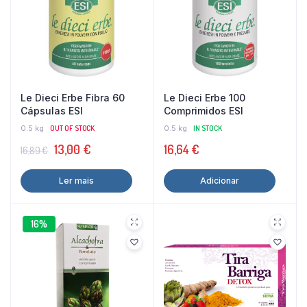
Le Dieci Erbe Fibra 60
Le Dieci Erbe 100
Cápsulas ESI
Comprimidos ESI
0.5 kg
OUT OF STOCK
0.5 kg
IN STOCK
O
O
13,00
€
16,64
€
16,89
€
preço
preço
Ler mais
Adicionar
original
atual
era:
é:
16,89 €.
13,00 €.
16%