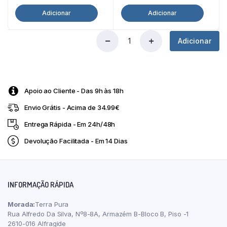
preço
preço
Adicionar
Adicionar
original
atual
era:
é:
Adicionar
33,99 €.
25,50 €.
Creatina
Creapure®
300g
Scientiffic
Nutrition
Apoio ao Cliente - Das 9h às 18h
quantity
Envio Grátis - Acima de 34.99€
Entrega Rápida - Em 24h/48h
Devolução Facilitada - Em 14 Dias
INFORMAÇÃO RÁPIDA
Morada:
Terra Pura
Rua Alfredo Da Silva, Nº8-8A, Armazém B-Bloco B, Piso -1
2610-016 Alfragide