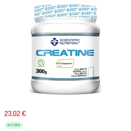
23,02
€
IN STOCK