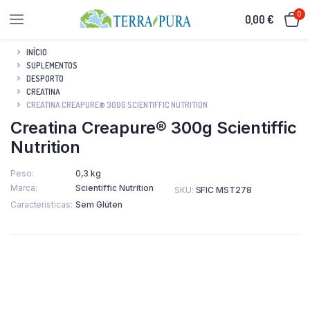
0
0,00
€
INÍCIO
SUPLEMENTOS
DESPORTO
CREATINA
CREATINA CREAPURE® 300G SCIENTIFFIC NUTRITION
Creatina Creapure® 300g Scientiffic
Nutrition
Peso
0,3 kg
Marca
Scientiffic Nutrition
SKU:
SFIC MST278
Caracteristicas
Sem Glúten