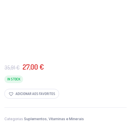
O
O
27,00
€
35,91
€
preço
preço
original
atual
IN STOCK
era:
é:
35,91 €.
27,00 €.
ADICIONAR AOS FAVORITOS
Categorias
Suplementos
,
Vitaminas e Minerais