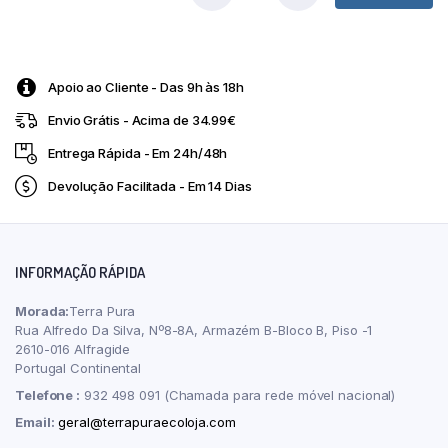
Calcium
1000
mg
100
Apoio ao Cliente - Das 9h às 18h
Cápsulas
Vegetais
Envio Grátis - Acima de 34.99€
Now
quantity
Entrega Rápida - Em 24h/48h
Devolução Facilitada - Em 14 Dias
INFORMAÇÃO RÁPIDA
Morada:
Terra Pura
Rua Alfredo Da Silva, Nº8-8A, Armazém B-Bloco B, Piso -1
2610-016 Alfragide
Portugal Continental
Telefone :
932 498 091 (Chamada para rede móvel nacional)
Email:
geral@terrapuraecoloja.com