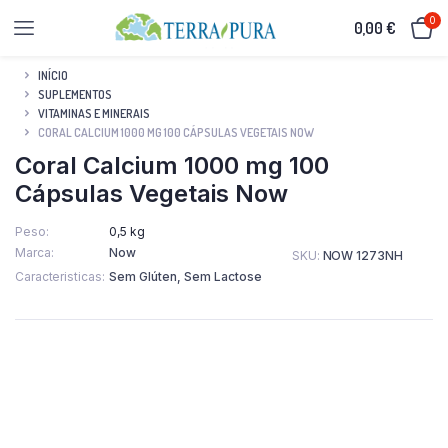
0
0,00
€
INÍCIO
SUPLEMENTOS
VITAMINAS E MINERAIS
CORAL CALCIUM 1000 MG 100 CÁPSULAS VEGETAIS NOW
Coral Calcium 1000 mg 100
Cápsulas Vegetais Now
Peso
0,5 kg
Marca
Now
SKU:
NOW 1273NH
Caracteristicas
Sem Glúten, Sem Lactose