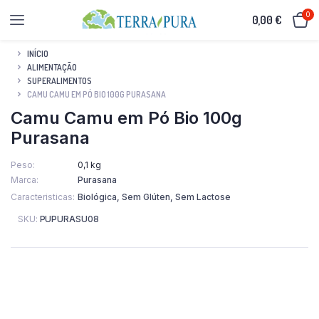
0
0,00
€
INÍCIO
ALIMENTAÇÃO
SUPERALIMENTOS
CAMU CAMU EM PÓ BIO 100G PURASANA
Camu Camu em Pó Bio 100g
Purasana
Peso
0,1 kg
Marca
Purasana
Caracteristicas
Biológica, Sem Glúten, Sem Lactose
SKU:
PUPURASU08