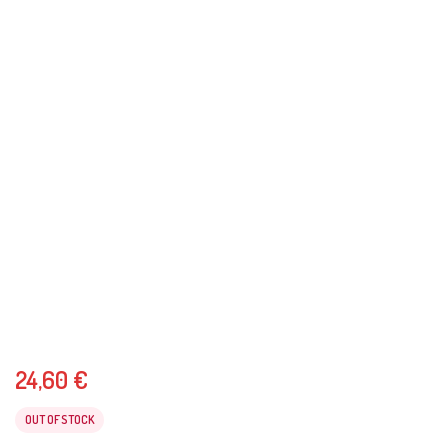
24,60
€
OUT OF STOCK