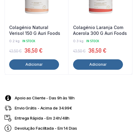
Colagénio Natural
Colagénio Laranja Com
Verisol 150 G Auri Foods
Acerola 300 G Auri Foods
0.2 kg
IN STOCK
0.3 kg
IN STOCK
O
O
O
O
36,50
€
36,50
€
43,50
€
43,50
€
preço
preço
preço
preço
Adicionar
Adicionar
original
atual
original
atual
era:
é:
era:
é:
43,50 €.
36,50 €.
43,50 €.
36,50 €.
Apoio ao Cliente - Das 9h às 18h
Envio Grátis - Acima de 34.99€
Entrega Rápida - Em 24h/48h
Devolução Facilitada - Em 14 Dias