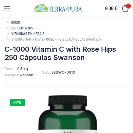
0
0,00
€
INÍCIO
SUPLEMENTOS
VITAMINAS E MINERAIS
C-1000 VITAMIN C WITH ROSE HIPS 250 CÁPSULAS SWANSON
C-1000 Vitamin C with Rose Hips
250 Cápsulas Swanson
Peso
0,5 kg
SKU:
SSSWO-0610
Marca
Swanson
62%