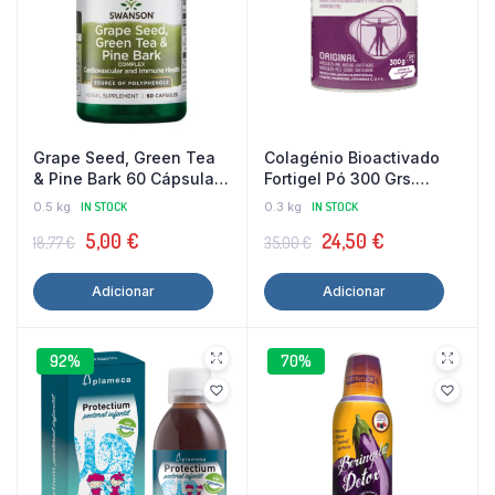
Grape Seed, Green Tea
Colagénio Bioactivado
& Pine Bark 60 Cápsulas
Fortigel Pó 300 Grs.
Swanson
Almond Laboratorios
0.5 kg
IN STOCK
0.3 kg
IN STOCK
O
O
O
O
5,00
€
24,50
€
18,77
€
35,00
€
preço
preço
preço
preço
Adicionar
Adicionar
original
atual
original
atual
era:
é:
era:
é:
18,77 €.
5,00 €.
35,00 €.
24,50 €.
92%
70%