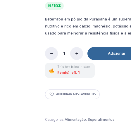
IN STOCK
Beterraba em pó Bio da Purasana é um supera
nutritivo e rico em cálcio, magnésio, potássio 
usado para melhorar a resistência física e a e
Adicionar
Beterraba
em
Pó
This item is low in stock.
Bio
Item(s) left: 1
200g
Purasana
quantity
ADICIONAR AOS FAVORITOS
Categorias
Alimentação
,
Superalimentos