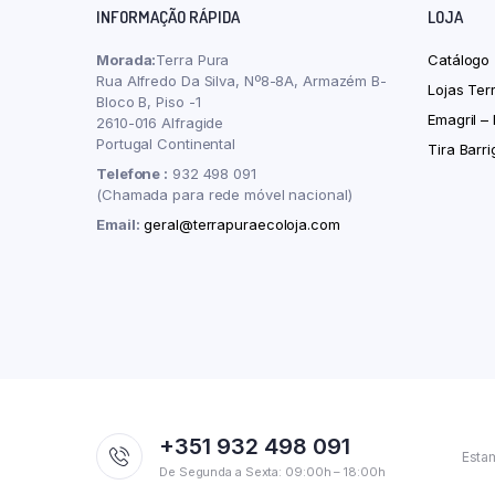
INFORMAÇÃO RÁPIDA
LOJA
Morada:
Terra Pura
Catálogo
Rua Alfredo Da Silva, Nº8-8A, Armazém B-
Lojas Ter
Bloco B, Piso -1
Emagril –
2610-016 Alfragide
Portugal Continental
Tira Barr
Telefone :
932 498 091
(Chamada para rede móvel nacional)
Email:
geral@terrapuraecoloja.com
+351 932 498 091
Esta
De Segunda a Sexta: 09:00h – 18:00h