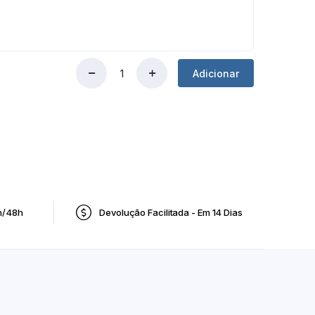
Adicionar
Beterraba
em
Pó
Bio
200g
Purasana
quantity
h/48h
Devolução Facilitada - Em 14 Dias