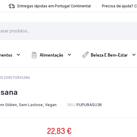
Entregas rápidas em Portugal Continental
Precisa de ajuda? 
mentos
Alimentação
Beleza E Bem-Estar
BIO 200G PURASANA
asana
Sem Glúten, Sem Lactose, Vegan
SKU:
PUPURASU36
22,83
€