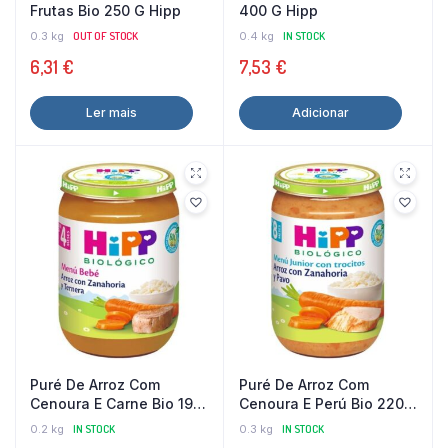
Frutas Bio 250 G Hipp
400 G Hipp
0.3 kg
OUT OF STOCK
0.4 kg
IN STOCK
6,31
€
7,53
€
Ler mais
Adicionar
Puré De Arroz Com
Puré De Arroz Com
Cenoura E Carne Bio 190
Cenoura E Perú Bio 220
G Hipp
G Hipp
0.2 kg
IN STOCK
0.3 kg
IN STOCK