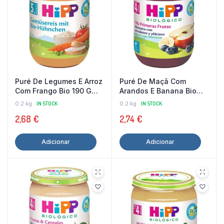
Puré De Legumes E Arroz
Puré De Maçã Com
Com Frango Bio 190 G
Arandos E Banana Bio
Hipp
190 G Hipp
0.2 kg
IN STOCK
0.2 kg
IN STOCK
2,68
€
2,74
€
Adicionar
Adicionar