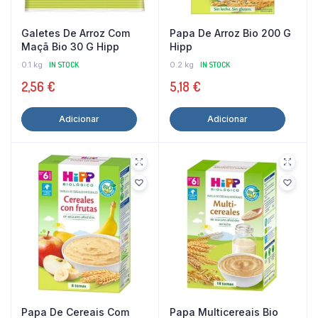
Galetes De Arroz Com
Papa De Arroz Bio 200 G
Maçã Bio 30 G Hipp
Hipp
0.1 kg
IN STOCK
0.2 kg
IN STOCK
2,56
€
5,18
€
Adicionar
Adicionar
Papa De Cereais Com
Papa Multicereais Bio