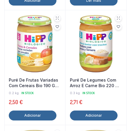
Adicionar
Ler mais
Puré De Frutas Variadas
Puré De Legumes Com
Com Cereais Bio 190 G
Arroz E Carne Bio 220 G
Hipp
Hipp
0.2 kg
IN STOCK
0.3 kg
IN STOCK
2,50
€
2,71
€
Adicionar
Adicionar