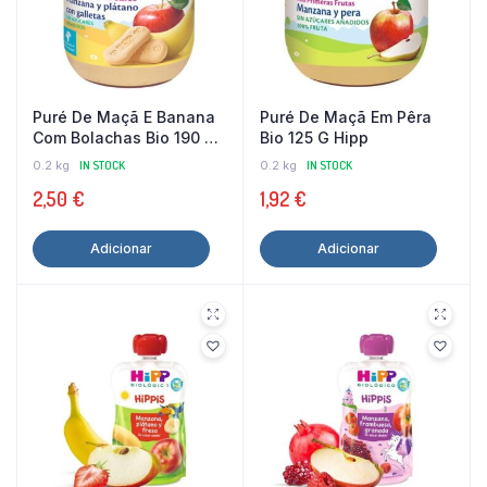
Puré De Maçã E Banana
Puré De Maçã Em Pêra
Com Bolachas Bio 190 G
Bio 125 G Hipp
Hipp
0.2 kg
IN STOCK
0.2 kg
IN STOCK
2,50
€
1,92
€
Adicionar
Adicionar