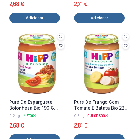
2,68
€
2,71
€
Adicionar
Adicionar
Puré De Esparguete
Puré De Frango Com
Bolonhesa Bio 190 G
Tomate E Batata Bio 220
Hipp
G Hipp
0.2 kg
IN STOCK
0.3 kg
OUT OF STOCK
2,68
€
2,81
€