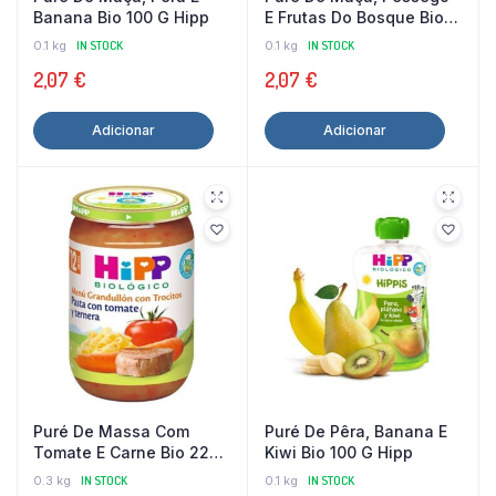
Banana Bio 100 G Hipp
E Frutas Do Bosque Bio
100 G Hipp
0.1 kg
IN STOCK
0.1 kg
IN STOCK
2,07
€
2,07
€
Adicionar
Adicionar
Puré De Massa Com
Puré De Pêra, Banana E
Tomate E Carne Bio 220
Kiwi Bio 100 G Hipp
G Hipp
0.3 kg
IN STOCK
0.1 kg
IN STOCK