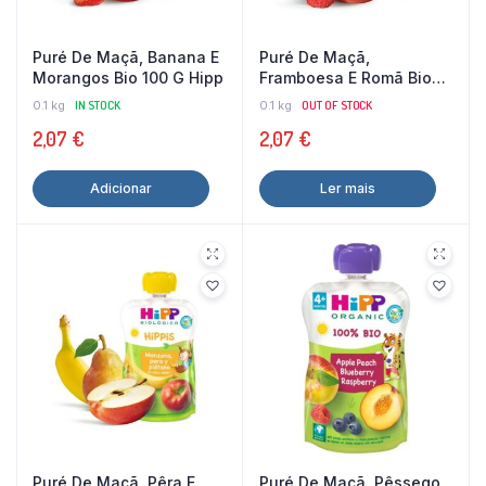
Puré De Maçã, Banana E
Puré De Maçã,
Morangos Bio 100 G Hipp
Framboesa E Romã Bio
100 G Hipp
0.1 kg
IN STOCK
0.1 kg
OUT OF STOCK
2,07
€
2,07
€
Adicionar
Ler mais
Puré De Maçã, Pêra E
Puré De Maçã, Pêssego