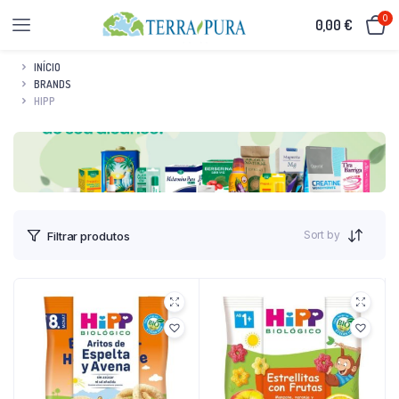
0
0,00
€
INÍCIO
BRANDS
HIPP
Sort by
Filtrar produtos