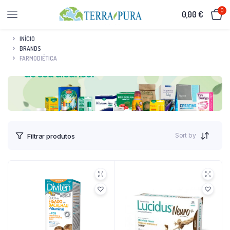
0
0,00
€
INÍCIO
BRANDS
FARMODIÉTICA
Sort by
Filtrar produtos