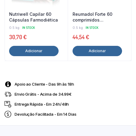
Nutriwell Capilar 60
Reumadol Forte 60
Cápsulas Farmodiética
comprimidos
Farmodiética
0.5 kg
IN STOCK
0.5 kg
IN STOCK
30,70
€
44,54
€
Adicionar
Adicionar
Apoio ao Cliente - Das 9h às 18h
Envio Grátis - Acima de 34.99€
Entrega Rápida - Em 24h/48h
Devolução Facilitada - Em 14 Dias