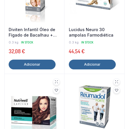
Diviten Infantil Óleo de
Lucidus Neuro 30
Fígado de Bacalhau +
ampolas Farmodiética
Vitaminas 300 Ml
0.3 kg
IN STOCK
0.3 kg
IN STOCK
Farmodiética
32,08
€
44,54
€
Adicionar
Adicionar