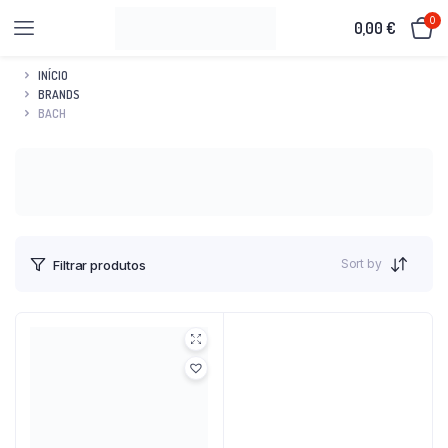
0
0,00
€
INÍCIO
BRANDS
BACH
Sort by
Filtrar produtos